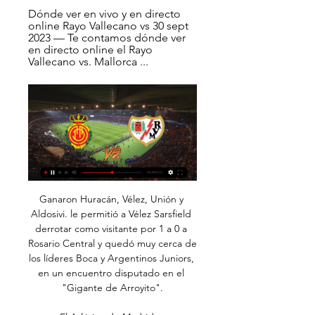
Dónde ver en vivo y en directo 
online Rayo Vallecano vs 30 sept 
2023 — Te contamos dónde ver 
en directo online el Rayo 
Vallecano vs. Mallorca ...
Ganaron Huracán, Vélez, Unión y Aldosivi. le permitió a Vélez Sarsfield derrotar como visitante por 1 a 0 a Rosario Central y quedó muy cerca de los líderes Boca y Argentinos Juniors, en un encuentro disputado en el "Gigante de Arroyito".

El Atlético de Madrid e Independiente Santa Fe han llegado a un acuerdo para la cesión por una temporada con opción de compra de la jugadora Leicy Santos. La volante cordobés se convierte en el séptimo fichaje del cuadro ‘Colchonero’ para la temporada 2019/20.

RCD Mallorca contra Rayo Vallecano en vivo y en directo hace 3 horas — Rayo hace 21 horas — Te contamos dónde ver en directo online el Mallorca vs. Rayo Vallecano de La Liga 2023-2024: Movistar, DAZN, canal de TV y ...

Las familias de Pinar Norte cuentan con un espacio público renovado, donde se han instalado luminarias, juegos para niños, cancha de fútbol y cancha de bochas, para que todo el barrio pueda disfrutar. Se trata de la Plaza Ariel, ubicada en la manzana entre Ariel, 25 de agosto, Larrañaga y Zorrilla.

Antigua GFC vs Malacateco, Liga Nacional de Guatemala El Antigua GFC se coronó campeón de la Liga Nacional de Guatemala tras derrotar 1 x 0 al Malacateco en …

Información: El resultado Deportivo Laferrere vs. Cañuelas de Fútbol de Argentina se muestra en tiempo real. Si la transmisión en vivo y en directo no se encuentra disponible, el resultado será actualizado apenas finalice el partido. El horario Deportivo Laferrere vs. Cañuelas se muestra en tu hora local.

Con estos resultados, Atlético Huila avanzó a los cuartos de final con 6 puntos, seguido por Cerro Porteño que se mantiene en 3, mientras que Peñarol y Colo Colo cuentan con 1 unidad cada uno. Por el Grupo B, Deportivo Cuenca no tuvo problemas para vencer con comodidad a …

Deportivo Capiatá amarró a Carlos Servín y Roberto Gamarra, ambos procedentes del descendido Deportivo Santaní. Además de concretar estos fichajes, Oscar Barreto, titular capiateño confirmó oficialmente a los que van a formar parte de la plantilla profesional …

Destacados directo 19:00 Ademar León BM Logroño La Rioja Liga ASOBAL. Destacados directo. 13:00 18 de octubre Rueda de prensa del Consejo de Ministros. Balonmano 21:00 AULA ALIMENTOS VALLADOLID – HELVETIA ALCOBENDAS DIRECTO BALONMANO LIGA GUERRERAS IBERDROLA 5ª JORNADA.. directos, películas, series, cultura, ocio, television en.

Nuevas ofertas de trabajo para Estudiante electronica en San Isidro, Buenos Aires. Empresas confiables. Tiempo completo, medio y parcial. Sin costo, fácil y rápido puedes encontrar trabajo en casi 25.000+ ofertas en San Isidro, Buenos Aires y otras ciudades en Argentina.

Mallorca Rayo Vallecano online Mallorca | Community Dance hace 3 horas — Ver Rayo Vallecano - RCD Mallorca online en directo y en diferido con DAZN ES. Disponible en alta definición, en cualquier dispositivo y sin ...

Encuentra una pareja para follar para sexo online, citas adultas y líos de una noche en AdultFriendFinder. Al ser el mejor de los sitios de sexo, te garantizamos que vas a tener sexo.

A continuación se propone la predicción para el partido de fútbol Atlético Nacional - La Equidad, válido para la liga/copa Liga Postobon, jugado en el 06/11/2018 día. Mira las probabilidades de Liga Postobon. Vota por tus predicciones para ver lo que otros usuarios han votado.

Alianza de Ambición Climática: Las naciones impulsan una acción de alto nivel para 2020 y lograr neutralidad de carbono para 2050 23 SEP 2019 Hoy, en la Cumbre sobre la Acción Climática ONU 2019, el Presidente de Chile, Sebastián Piñera, da a conocer los logros y resultados de la coalición de Mitigación.

En este momento, hay 7 partidos televisados en vivo de 1 competiciones distintas. El próximo partido que transmite el canal será el Tigres UANL - Pachuca de Liga MX que se disputará el próximo domingo, 10 de noviembre de 2019 a las 02:00 a. m..

Consulta todos los datos y estadísticas del partido entre Paderborn 07 vs Mainz 05 de Bundesliga 2019/2020. Mapas de calor, estrategia y análisis en vivo

Oaxaca.- Los Saraperos de Saltillo siguen sin encontrar la brújula en este amanecer del segundo torneo del 2018 de la Liga Mexicana de Beisbol, luego de caer ante los Guerreros de Oaxaca por 8-2, hecho que representa la tercera serie perdida de manera consecutiva para la Nave Verde.

Sigue aquí la transmisión del partido Aucas vs Real Garcilaso en vivo y directo por el partido de ida de copa sudamericana 2016, El cuadro imperial espera hacer una buena campaña en este torneo internacional, Los celestes llegan a este duelo luego de derrotar a un gol a cero a Alianza Lima por la fecha 14 del Torneo Clausura.

Fútbol, España - Rayo Vallecano: marcadores en directo Mallorca. Rayo Vallecano. 11.02. 07:15 ; Rayo Vallecano. Real Madrid. 18.02. 05:00 ; Girona. Rayo Vallecano. 26.02. 12:00 ; Rayo Vallecano. Cádiz. 02.03. 07:15.

TORNEO CORTULUÁ 2-1 PEREIRA. Cortuluá hace respetar su casa y toma ventaja en la final del Torneo Águila. Pereira gana sobre la hora al Quindío y sigue vivo en el Torneo Águila TORNEO TORNEO ÁGUILA.. Deportivo Pereira,.

Viviana Juarez está en Facebook. Únete a Facebook para conectar con Viviana Juarez y otras personas que tal vez conozcas. Facebook da a la gente el poder...

ASUNCIÓN.- Con un solo partido proseguirá esta tarde la disputa de la decimoquinta fecha del Torneo Apertura, en el estadio Nicolás Leoz de Tuyucuá, donde el local, Libertad, recibirá la visita del Deportivo Capiatá. El comienzo del encuentro está marcado para las 18:30.

Consulta los datos del partido Godoy Cruz vs. Lanús en la competición Liga Argentina 2018/2019 con comentarios en directo en AS.com (Estadísticas)

DESAMPARADOS 907 Diagonal Edificio Municipal, Desamparados ASERRI 908 25 mts . Norte de la esquina Suroeste del Templo Católico de Aserrí. GUADALUPE 909 Costado norte Parque Central de Guadalupe ARANJUEZ 913 Ave. 9-11, calle 25 CENTRO DE NEGOCIOS CURRIDABAT 914 Contiguo a Ferretería EPA MORAZAN 915 Ave. 1, calles 7 - 9, San José

Colo Colo revivió a tiempo y venció a Palestino para colocarse como escolta. La jugada continuó y Gabriel Suazo casi mete un autogolazo tras un fallido desvío que sacó Matías Zaldivia en la línea.. que juega mañana ante Cobresal en El Salvador. Ahora, el elenco de Macul piensa completamente en el Superclásico ante Universidad de.

La Costa del Sol acoge unas jornadas del colectivo de árbitros de la Real Federación Española de Fútbol.. Ciudadanos valora los presupuestos "reales" de la Junta para Málaga, que "sale fortalecida". reseñas o revistas de prensa con fines comerciales o directa o indirectamente lucrativos.

El Club América presenta su alianza a favor del águila real Utilizamos cookies para mejorar la experiencia de nuestros usuarios. Las cookies son pequeños archivos que se almacenan en tu equipo de computo o en tu dispositivo de comunicaciones electrónicas y están diseñadas para identificar a nuestros usuarios y sus preferencias de navegación.

Horario, resultado y estadísticas del Flamengo SP - Jabaquara | Paulista B G 1 2019 ¡Vas a denunciar un contenido! x. Denuncia sólo contenidos que incumplan nuestras Normas de uso o conducta. Aunque revisamos todas las denuncias que nos llegan, sólo respondemos si procede.

RCD Mallorca - Rayo Vallecano de Madrid Aquí en Oddspedia puedes rastrear fácilmente los resultados en directo y comentarios en vivo Dónde ver RCD Mallorca vs Rayo Vallecano de Madrid en directo?

diferencia horaria mexico canada : la diferencia de horas entre México y Canadá, incluye el cambio horario de verano o invierno aplicado a cada pais y zonas horarias. 24 horas

Zacatepec vs Cruz Azul: La máquina se presenta en la Copa MX, edición Apertura 2017, visitando la cancha del Agustín Coruco Díaz, hogar del Atlético Zacatepec.La Copa MX, torneo que brinda muchas posibilidades de participar a los jóvenes canteranos y aquellos jugadores con …

Alianza Atlético Sport Loreto Uni. San Martín Alianza Lima Alianza Atlético Sporting Cristal Uni. San Martín Uni. C. Vallejo Juan Aurich Uni. San Martín Alianza Atlético UTC Alianza Lima Juan Aurich Universitario Alianza Atlético Alianza Lima L. Huánuco Universitario Inti Gas Alianza Lima R. Garcilaso Universitario FBC Melgar

En directo online: Mallorca-Rayo Vallecano | Comentarios hace 1 día — En directo online: Mallorca-Rayo Vallecano | Comentarios en vivo | LaLiga EA Sports 2023/2024 | Jornada 24 | Hoy domingo 11 de febrero · Resumen ...

Practicar karting en Lugo es otra de las actividades que te proponemos en Planap. Si te gusta la conducción y las carreras de coches, esta es tu actividad. Podrás sentirte como un auténtico piloto gracias a los circuitos de karting que encontrarás cerca de Lugo.

Mirá todos los Horarios y Canales de los Partidos de Cobresal EN VIVO. La mayor información de Fútbol de tu equipo por TV de Ecuador. Cookies: utilizamos cookies propias y de terceros para mejorar la experiencia de navegación, y ofrecer contenidos y publicidad de interés.

El Espanyol mete en problemas al Valladolid MADRID, 2 (EUROPA PRESS) El Deportivo Alavés alcanzó este sábado p (Crónica) El Alavés pisa Champions y el Huesca se lo cree ante el Sevilla Viajes y Lugares

[fútbol<<] RCD Mallorca contra Rayo Vallecano en vivo ᐉ RCD hace 3 horas — [fútbol<<] RCD Mallorca contra Rayo Vallecano en vivo ᐉ RCD Mallorca contra Rayo Vallecano Ver en directo, 11/02/2024 YouTube YouTube ...

ayuntamiento de campeche clausura gasolinera por no tener licencia de funcionamiento. 1 día ago; municipios; cultura. realiza la secult recorrido al centro de cultura infantil y juvenil “la chÁcara” con diputados de la 63 legislatura del congreso del estado 2 días ago.

RCD Mallorca vs Rayo Vallecano LaLiga: Transmisión de radio en vivo y en directo hoy. Escuche la LaLiga en directo. El partido RCD Mallorca vs Rayo Vallecano comenzará el 11 de febrero de ...

La referencia de ubicación indica la dirección aproximada, y distancia en línea recta, desde una ciudad o un lugar conocido. La identificación es la q