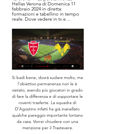
Hellas Verona di Domenica 11 
febbraio 2024 in diretta: 
formazioni e tabellino in tempo 
reale. Dove vedere in tv e ...
Si badi bene, dovrà sudare molto, ma l’obiettivo permanenza non le è vietato, avendo più giocatori in grado di fare la differenza e di sopportare le roventi trasferte. La squadra di D’Agostino infatti ha già inanellato qualche pareggio importante lontano da casa. Vorrei chiudere con una menzione per il Trastevere.

Monza-Verona: dove vederla 11-02-2024 4 ore fa — Puoi vedere Monza Verona in streaming live su DAZN. A che ora ? Il kickoff del match della giornata di Serie A TIM, è in programma 11.02.2024 ...

Webcam Abano Terme. Webcam in diretta da Abano Terme (PD) Veneto, cliccando sulle immagini si accede alla scheda con i dettagli della webcam dove si può visionare lo zoom, la quota, le previsioni per la località, la mappa della zona e tante altre risorse utili.

Monza-Verona: dove vederla in diretta tv e streaming, 14 ore fa — Baroni. Dove vedere Monza-Verona in tv. La partita tra Monza e Verona verrà trasmessa in esclusiva su DAZN, visibile anche sul canale 214 del ...

Al termine della stagione 2010-2011, scaduto il suo contratto col Monza, decide di lasciare il calcio giocato per intraprendere una nuova avventura professionale in linea con il proprio percorso di studi, essendosi nel frattempo laureato in scienze motorie presso l'Università Cattolica del Sacro Cuore di …

Monza Verona in streaming gratis? Guarda la partita Monza Verona in streaming gratis? Come seguire la partita su DAZN · Monza Verona in streaming gratis? Su DAZN anche Serie A e il grande calcio internazionale.

Il primo Campionato iniziato nel nuovo Millennio si conclude con la vittoria del Cosmos, ma la gioia gialloverde dura solo un anno, perché dalla stagione successiva inizia il dominio del Domagnano, che dura quattro anni ma con una parentesi interna, quella dell’annata 2003/2004, griffata Pennarossa.

Monza-Verona: orario, dove vederla in TV, probabili 3 giorni fa — Il match tra Monza e Verona sarà visibile in streaming su DAZN (applicazione accessibile attraverso smartphone, tablet, pc e smart tv), oltre ...

La Roma batte il Sassuolo e rimane in scia della Lazio ora quarta in classifica e a +4 sui giallorossi. La squadra di Di Francesco ha dato buone risposte, agevolata anche da alcune interpretazioni difensive dei neroverdi quantomeno rivedibili. La retroguardia di De Zerbi è la quinta più battuta

alle 19.00, nel Roseto, in collaborazione con il Festival itinerante di poesia “Acque di Acqua”, letture poetiche di Mila Bratina, Giacomo Sandron, Miha Obit, Maria Pia Quintavalla, Luigia Sorrentino, Marco Marangoni, Brenda Porster.

2017 Italia. Riproduci. Yara è una giovane sirena che ha abbandonato il mare e, conquistate un paio di gambe su cui camminare, cerca disperatamente Ares, il tritone di cui è innamorata, che è scappato e si nasconde a Napoli, la città delle sirene per antonomasia.

See reyer.it alternatives REYER- BASKET VENEZIA MESTRE - Reyer Venezia, Umana Reyer, basket, basket femminile, basket maschile, Reyer 1872 La Reyer e oggi una delle prime realta cestistiche del Veneto e tra le pochissime realta nazionali dove le squadre maschili e femminili sono riunite sotto una stessa proprieta.

Notaresco- Avezzano 2-0 Sangiustese-Porto Sant'Elpidio 1-1 Vastogirardi-ASD Pineto Calcio 0-0 GIRONE G Arzachena-Latte Dolce 1-2 Latina-Lanusei Calcio 1-1 Muravera- Cassino …

Group 1 ora fa — Monza Verona in diretta gratis Monza Verona in diretta gratis Monza-Hellas Verona Monza - Hellas Verona gratis Monza Verona in streaming ...

Dopo la terza sconfitta consecutiva incassata sabato al Palamilone contro la Green Basket Palermo, i ragazzi della New Team Crotone sono pronti per affrontare l’Amendolia Basket Milazzo. Impegno casalingo per la New Team, sabato 29 partita in casa e si spera risulato utile e punti preziosi in classifica. La squadra … Read More »

...che in territorio italiano le trevigiane e l'Igor Gorgonzola.che in territorio italiano le trevigiane e l'Igor Gorgonzola Novara. IMOCO VOLLEY CONEGLIANO-SAUGELLA MONZA La cerimonia dello stendardo.

Gran vittoria della Juventus Under16 che continua la sua striscia positiva di risultati in campionato. Superata la Sampdoria per 4 reti a 0 a Vinovo, così la squadra di Mister Bonatti sale a 7 punti in classifica dopo 3 giornate disputate.

FROSINONE – Frosinone-Fiorentina si gioca venerdì 9 novembre alle ore 20.30. La partita verrà trasmessa in diretta tv esclusiva da Sky Sport e in diretta streaming su SkyGo. Notiziario di Frosinone-Fiorentina. LONGO DEVE DECIDERE IL SOSTITUTO DELL’INFORTUNATO CIANO Contro la …

Marina di Ragusa calcio: statistiche, ultime partite giocate, vittorie, pareggi e sconfitte. Per offrirti il miglior servizio possibile questo sito utilizza cookie propri e di terze parti. Continuando la navigazione nel sito acconsenti al loro impiego in conformità alla nostra Cookie Policy.

Questa è la pagina 1. Trovato 1 frasi corrispondenza a frase Levico Terme.Trovato in 1 ms.Le memorie di traduzione sono creati da umani, ma in linea di computer, che potrebbe causare errori. Essi provengono da molte fonti e non sono controllati. State attenti.

13, Via Cigna Francesco-10152 Torino (TO) Centro Dentale L'arcobaleno. 16, Via Campana Federico-10125 Torino (TO) Gallo Daniele : 16, Via Treviso-10144 Torino (TO). 119, Via Fabrizi Nicola-10145 Torino (TO) Giampetruzzi Dr. Luigi Piero : 124, c. Potenza-10149 Torino (TO)

Finalmente a Crema si parla di mare: Il Crema diving center, in collaborazione con il prestigioso Istituto per gli Studi sul Mare di Milano e con l'acquario civico di Milano organizza un corso base di biologia marina aperto a giovani e adulti, subacquei e no, per entrare in contatto in modo facile e divertente con le meravigliose creature che popolano il sesto continente... tutti gli incontri.

Trento non muore mai ed espugna Cremona 83-76.. Menetti ospite della trasmissione televisiva Basket-time. scritto da Giovanni Nicotera il 9 Ott 2015 in A, Pallacanestro Reggiana. Aquila Basket, Basket Torino, Dinamo Sassari, New Basket Brindisi, Olimpia Milano,.

[Rassegna stampa] " Ecco le notizie più interessanti dall'Italia e dal mondo in edicola oggi, 23 ottobre 2019. L'ombra del neonazismo sull'attentato in Norvegia Nel paese scandinavo è tornato il terrore 8 anni dopo il massacro di Breivik: un estremista di.

Gli eventi e il Turismo in Piemonte provincia per provincia Alessandria, Asti, Biella. , Cuneo, Novara, Torino, Vercelli, Verbania Seguiteci su Facebook e Twitter Quotidiano Piemontese Dalla Redazione Social Network Pubblicità Novajo Contatti

IMMOBILFIN S.A.S. COMM.PROCOPIO GIUSEPPE è una società registrata negli organismi ufficiali come SOCIETA' IN ACCOMANDITA SEMPLICE - Società di persone. L'azienda è iscritta all'attività CIIU che comprende lo svolgimento di Costruzione di edifici residenziali e non residenziali.

Salve vi aspetto Domenica 3 Novembre alle ore 21:30 per la "Sagra non Solo Funghi"presso Il Castello Lancellotti"in località Lauro (AVELLINO) 11/11/2019 Festa in Piazza . Salve,vi aspetto Lunedi 11 novembre alle ore 20:00 per la "Festa della Castagna" presso il Teatro Tenda di Piancarani di Campli (TERAMO) 17/11/2019 Pranzo Spettacolo

anno xxviii - n. 10 14 marzo 2013 www. ideawebtv. it il nostro sorriso È la loro missione rivarossa team ad alba imprenditrici in rosa su www.

Si sono allineati ai quarti di finale i tabelloni delle pre-qualificazioni degli Internazionali d’Italia di tennis: oggi sono entrati in scena i migliori otto sia nel tabellone maschile che in quello femminile, e da domani si lotterà per le wild card. Chi arriverà in semifinale avrà la certezza

Eintracht Frankfurt. Ментор: zeuge_yeboahs. FC… Become a member. Sign in. Get started [!!!UEFA-Tv]SGE gegen Internazionale im live stream.. FC Internazionale Milano, die Nerazzuri, Giuseppe-Meazza-Stadion, Bobo Vieri, Francesco Toldo, Marco Materazzi, Javier Zanetti, Esteban Cambiasso, Giuseppe Bergomi,.

Nel contatto con i bambini della scuola, portano la voglia di vederli crescere nella fede e nei valori cristiani. Due suore sono impegnate anche nella catechesi parrocchiale e nella pastorale giovanile. Alcune più anziane, che non possono più fare pastorale diretta, contribuiscono come possono all’andamento comunitario.

L’Hellas Verona miglior difesa dopo 10 giornate. 31 Ottobre 2019. Commenti recenti. odorizzi su Il Verona torna dalla Sardegna con 1 punto fortunato; odorizzi su Juric: “Meritavamo di più. C’è rammarico, ma che prestazione i miei ragazzi!.

Fondazione Cariplo è impegnata nel sostegno, la promozione e l'innovazione di progetti di utilità sociale legati ad arte e cultura, ambiente, sociale e ricerca scientifica. Ogni anno vengono realizzati mediamente più di 1000 progetti grazie ai contributi a fondo perduto distribuiti mediante bandi, e

NARDÒ (Lecce) – Derby vivace tra Nardò e Fasano. Al “Giovanni Paolo II” termina uno a uno con le reti firmate dall’ex Corvino, per gli ospiti, e da Aquaro per i granata. La partita si apre con il Fasano in avanti e che prova a costruire la sua manovra. Ma è il Toro al minuto 21

Quarto grado è un programma trasmesso dal 2010 in prima serata su Rete4 e condotto da Gianluigi Nuzzi con Alessandra Viero. La trasmissione si occupa di approfondire in modo giornalistico i casi di cronaca attuali e passati ancora irrisolti e avvolti nel mistero.

VITESSE (OLANDA) - Sfida sulla carta facile per il PSV Eindhoven (70) che vuole prosegue la rincorsa al titolo. Il Vitesse (42) è in piena lotta per un posto nelle competizioni e

Area Camper Frontemare , Porto Sant'Elpidio, Marche, aree di sosta Porto Sant'Elpidio, sosta Marche, aree attrezzate in Marche, sosta camper in Porto Sant'Elpidio, Marche, punti idonei alla sosta camper, punti di sosta Marche, sosta camper Porto Sant'Elpidio, camper, camperisti

Hellas Verona - Monza in Diretta Streaming Guarda Hellas Verona - Monza Live e On Demand su DAZN IT con 2 dispositivi diversi contemporaneamente e connetti fino a 6 dispositivi.

Italia Bulgaria in diretta: scopri i risultati della partita I