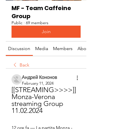
MF - Team Caffeine
Group
Public
·
69 members
Join
Discussion
Media
Members
About
Back
Андрей Кононов
February 11, 2024
[[STREAMING>>>>]] 
Monza-Verona 
streaming Group 
11.02.2024
12 ore fa — La partita Monza - 