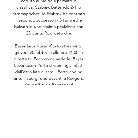
ceduto al Molde il primato in 
classifica. Stabæk Battendo 2-1 lo 
Strømsgodset, lo Stabæk ha centrato 
il secondo successo in 3 turni ed è 
balzato in undicesima posizione con 
23 punti. Ricordato che.

Bayer Leverkusen-Porto streaming, 
giovedì 20 febbraio alle ore 21.00 in 
diretta tv. Ecco come vederla. Bayer 
Leverkusen-Porto streaming,. Infatti 
dall’altro lato ci sarà il Porto che ha 
vinto il suo girone davanti a Rangers, 
Young Boys e Feyenoord.

Serie A, Hellas Verona-Torino: 
pronostico, statistiche, dove vederla 
in tv e streaming. Redazione 14 
Dicembre 2019. by Redazione 14 
Dicembre 2019 0 35.. Inter-Hellas 
Verona: statistiche, pronostico, dove 
vederla in tv e streaming. Redazione 8 