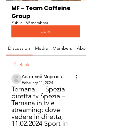
MF - Team Caffeine
Group
Public
·
69 members
Join
Discussion
Media
Members
About
Back
Анатолий Морозов
February 11, 2024
Ternana — Spezia 
diretta tv Spezia – 
Ternana in tv e 
streaming: dove 
vedere in diretta, 
11.02.2024 Sport in 