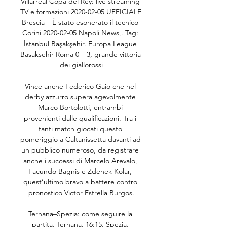
Villarreal Copa del Rey: live streaming 
TV e formazioni 2020-02-05 UFFICIALE 
Brescia – È stato esonerato il tecnico 
Corini 2020-02-05 Napoli News,. Tag: 
İstanbul Başakşehir. Europa League 
Basaksehir Roma 0 – 3, grande vittoria 
dei giallorossi

Vince anche Federico Gaio che nel 
derby azzurro supera agevolmente 
Marco Bortolotti, entrambi 
provenienti dalle qualificazioni. Tra i 
tanti match giocati questo 
pomeriggio a Caltanissetta davanti ad 
un pubblico numeroso, da registrare 
anche i successi di Marcelo Arevalo, 
Facundo Bagnis e Zdenek Kolar, 
quest’ultimo bravo a battere contro 
pronostico Victor Estrella Burgos.

Ternana–Spezia: come seguire la 
partita. Ternana. 16:15. Spezia. 