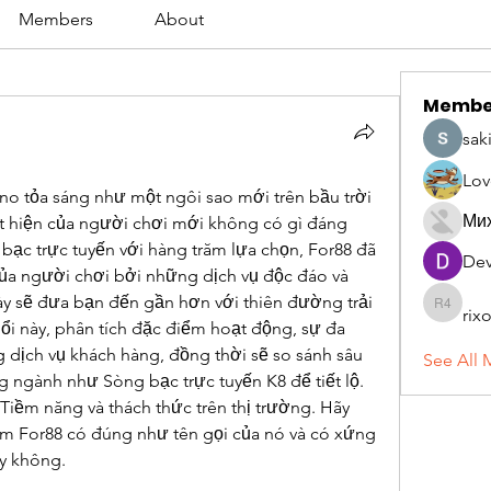
Members
About
Membe
sak
Lov
ino tỏa sáng như một ngôi sao mới trên bầu trời 
Ми
 hiện của người chơi mới không có gì đáng 
bạc trực tuyến với hàng trăm lựa chọn, For88 đã 
Dev
ủa người chơi bởi những dịch vụ độc đáo và 
này sẽ đưa bạn đến gần hơn với thiên đường trải 
rix
rixoca 4
nổi này, phân tích đặc điểm hoạt động, sự đa 
 dịch vụ khách hàng, đồng thời sẽ so sánh sâu 
See All 
 ngành như Sòng bạc trực tuyến K8 để tiết lộ. 
 Tiềm năng và thách thức trên thị trường. Hãy 
m For88 có đúng như tên gọi của nó và có xứng 
ay không.