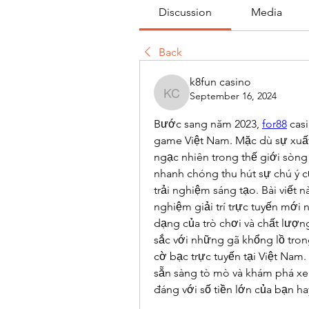
Discussion
Media
Back
k8fun casino
September 16, 2024
k8fun casino
Bước sang năm 2023, 
for88
 cas
game Việt Nam. Mặc dù sự xuất
ngạc nhiên trong thế giới sòng 
nhanh chóng thu hút sự chú ý c
trải nghiệm sáng tạo. Bài viết 
nghiệm giải trí trực tuyến mới 
dạng của trò chơi và chất lượng
sắc với những gã khổng lồ trong
cờ bạc trực tuyến tại Việt Nam.
sẵn sàng tò mò và khám phá xe
đáng với số tiền lớn của bạn h