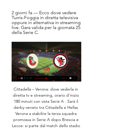
2 giorni fa — Ecco dove vedere 
Turris-Foggia in diretta televisiva 
oppure in alternativa in streaming 
live. Gara valida per la giornata 25 
della Serie C.
Cittadella – Verona: dove vederla in diretta tv e streaming, orario d’inizio 180 minuti con vista Serie A . Sarà il derby veneto tra Cittadella e Hellas Verona a stabilire la terza squadra promossa in Serie A dopo Brescia e Lecce: si parte dal match dello stadio Tombolato, prima della partita di ritorno in programma domenica sera al Bentegodi.

Diretta Getafe-Real Madrid, il match valido per la 7a giornata del campionato di Liga, con le informazioni su orario diretta tv e streaming gratis del match More

[ 28 Aprile 2019 ] Lecce-Brescia: Via del Mare sold out. Le probabili formazioni Sport [ 13 Luglio 2020 ] Lopalco: “Voglio fare l’assessore alla Sanità della mia Regione. Mi candido” Attualità [ 13 Luglio 2020 ] In 300 al rave party, sgombero dei carabinieri Cronaca [ 13 Luglio 2020 ] La Lega serie A alla Figc: “Finiamo il campionato con gli stadi aperti” Sport

Pronostico e statistiche dell'incontro di calcio Chateauroux - Paris FC di Francia Ligue 2 del 28/11/2017. Disponibili anche tutti i pronostici della giornata del campionato Francia Ligue 2

Nationalliga Svizzera Pallamano Pronostici scommesse, statistiche, risultati. Nationalliga Svizzera Pallamano Pronostici scommesse - Pronostici e statistiche, TABELLA, PROSSIME PARTITE ,RISULTATI.

DIRETTA Lecce Inter STREAMING – Si gioca alle ore 15 italiane di oggi Lecce Inter evento televisivo in diretta tv e in streaming online via webcast. Si gioca per la 20a giornata di Serie A.

Rai Radio 1. Radio 1 è a fianco della Protezione Civile nella lotta al Coronavirus E' attiva la raccolta fondi sul sito protezionecivile.gov.it. Dona anche tu >>

News Tecnocasa. NEWS DAL GRUPPO: News immobiliari ma non solo. Aggiornamenti dal mondo creditizio e assicurativo. E poi ancora, gli appuntamenti del Gruppo, le novità dall’Ufficio Stampa e lo sguardo professionale al mondo immobiliare dell’Ufficio Studi.

Ci sono 7 modi per andare da Aeroporto Madrid (MAD) a Getafe in metro, treno, bus, taxi, macchina o in auto con conducente. Seleziona un'opzione qui sotto per avere indicazioni dettagliate e confrontare i prezzi del biglietto e i tempi di viaggio nel pianificatore di viaggio di Rome2rio.

Pronostico Portimonense SC - FC Gil Vicente: probabili risultati, formazioni, quote e diretta streaming. Le statistiche più dettagliate e i pronostici su Portimonense SC - FC Gil Vicente, incontro di Primeira Liga che si terrà allo Estádio Municipal de Portimão, insieme alle quote più interessanti!

Radio Classica, il network radiofonico di Classeditori che, per la prima volta in Italia, offre un'alternanza di musica classica e notizie con aggiornamenti in diretta sui principali mercati finanziari.

Linea bus 702: dall'11/1 cambia percorso e fermate - 02/01. Tutte le notizie. In servizio i mezzi della rete ATM. In accordo con quanto indicato dalle Autorità, il servizio di trasporto pubblico ATM si sta svolgendo su tutta la rete. Nel lungo viaggio della M2 c’è un futuro sempreVerde.

A porte chiuse l'incontro di calcio Turris - Foggia del 5 giorni fa — L'incontro di calcio Turris - Foggia del prossimo 11 febbraio, che si terrà YouTube · Facebook · News feed. Responsabili e informative legali.

Durante la trasmissione ''A sua Immagine'', su Rai1, Papa Francesco è intervenuto telefonicamente in diretta parlando della sofferenza di questi tempi e della pandemia da coronavirus

Venticinquesima giornata di Serie A, la Roma ospita il Lecce allo Stadio Olimpico: ecco dove poter vedere l’incontro in TV e in streaming. Roma-Lecce è un’esclusiva di Sky Sport. Sarà possibile vedere il match in diretta a partire dalle 18 di oggi pomeriggio sui canali Sky Sport Serie A (canale 202) e su Sky Sport 251.

Corriere della Sera Hellas Verona, pareggio a Torino Corriere della Sera Rimonta per i gialloblù nel finale contro i granata, il match si conclude 2-2. Il Var da ragione alla squadra di Pecchia. di Matteo Fontana. di Matteo Fontana. A-A+. shadow. Stampa. Ascolta. Email. VERONA Pareggio di cuore e di gioco, per il Verona. Torino - Hellas Verona, le probabili formazioni | Pecchia recupera.

Serie C, dove vedere tutte le partite in diretta tv e streaming Turris – Foggia, C. Le partite di Lunedì 12 Febbraio 2024. Ora, Partita, girone. 20:30, Crotone – Benevento, C. Le partite di Martedì 13 Febbraio 2024. Ora ...

Oakleigh Cannons FC U20 vs Green Gully SC U20 il risultato di lega in tempo reale Riserve australiano Lega NPL. Presentiamo il risultato in tempo reale, le formazioni in pre-partita, gli attaccanti, le statistiche e le tabelle di liga

Dove vedere Turris-Foggia, ecco il canale 2 giorni fa — Turris-Foggia, come per tutti i match della Serie C NOW 2023/2024, è solo su Sky e in streaming su NOW, con 1.143 partite in esclusiva nazionale ...

Foggia vs Turris Calcio | Serie C Gol di Carlos Embaló (Foggia)!. Foggia logo. 70'. Gol di J. Scaccabarozzi (Turris Calcio)!.

Diretta Rangers Leverkusen streaming video e tv: probabili formazioni, orario, quote e risultato live del match di Ibrox, valevole per l’andata degli ottavi di finale di Europa League.

Trapp 6: ha quattro reti sul groppone, ma pochissime responsabilità: è la fase difensiva della sua squadra, infatti, a non aver funzionato. Toure 4.5: di fatto, colleziona l’assist per il.

FC Wil 1900-VS -FC Chiasso. 30 Luglio 2020 | 20:30. ULTIMO RISULTATO. 1. FC Chiasso Loss. 2. FC Vaduz Win. 25 Luglio 2020 | 18:15. read more. PROSSIMI INCONTRI. FC Wil 1900-VS -. 6830 Chiasso +41 91 683 81 53 +41 91 682 22 41. info@fcchiasso.ch. …

Turris - Foggia, c'è la diretta in chiaro: dove vederla in tv e 17 dic 2022 — La partita sarà visibile in diretta tv in chiaro su Antenna Sud (canale 14 del digitale terrestre in Puglia) e in live streaming su Eleven ...

Pronostico e statistiche dell'incontro di calcio Jocoro - Santa Tecla di El Salvador Primera Division - Clausura del 17/04/2019. Disponibili anche tutti i pronostici della giornata del campionato El Salvador Primera Division - Clausura

Milan Juventus streaming gratis – LIVE DIRETTA – Ultime di formazione e come vedere la partita online ed in TV Milan Juventus è la partita più affascinante dell’odierna giornata di campionato e si gioca a Milano questa sera a porte chiuse a partire dalle ore 21,45. La partita vale molto per la classifica di entrambe le squadre […]

Il calendario del campionato di Serie A 2019/2020 con i relativi risultati, la classifica del torneo e la classifica marcatori. (Getty Images) Il campionato di Serie A, dopo una lunga sospensione per via dell’emergenza coronavirus, riprenderà ufficialmente nel weekend tra sabato 20 e domenica 21 giugno, quando andranno di scena i recuperi della 25esima giornata.

La giornata di sabato della San Benedetto Tennis Cup si è conclusa consegnandoci una certezza: il torneo avrà un vincitore inedito. Fino a ieri, infatti, erano ancora in corsa per il titolo Andrej Martin e Federico Gaio, qui campioni rispettivamente nel 2013 e nel 2016.Una finale fra di loro avrebbe significato che per la prima volta un giocatore si sarebbe aggiudicato per ben due volte il.

Assemblea dei soci dell’Inter a Milano (Getty Images) É iniziata l’assemblea dei soci in casa Inter, il meeting approverà il bilancio al 30 giugno 2019.La società sembrerebbe essere in linea con i parametri del Fair Play Finanziario, sebbene presenti un rosso di circa 40 milioni di euro.Da registrare, inoltre, un aumento di ricavi pari a 415 milioni di euro.

Inter e Roma pescano le spagnole Getafe e Siviglia Mentre il governo svizzero decideva di vietare tutte le manifestazioni che possono attirare più di mille persone – provocando quindi il rinvio di tutte le gare dei campionati di calcio di serie A e B – nella tranquilla … Inter-Getafe e Siviglia-Roma.

Scopri la divisa ufficiale del lipsia. acquista la maglia calcio gara home, trasferta e allenamento della tua squadra del cuore. spedizione gratuita*.

2020-6-27 · Hellas Verona – Torino è il quarto anticipo della 16a Giornata di Serie A 2019/20, prevista nel turno che si disputa dal 14 al 16 dicembre 2019. Le due squadre si ritrovano allo Stadio Bentegodi di Verona, impianto che ospita le gare della formazione di casa, domenica 15 dicembre alle ore 12.30. La …

Turris - Foggia Dove Guardare in TV? | Ecco l'elenco TV aggiornato in tempo reale dove guardare Turris - Foggia. Lo sport in diretta TV e streaming oggi - Partite, orari e canali su TVsportiva. La ...

Hellas Verona-Udinese Diretta – Questa sera, martedì 24 settembre 2019, il Verona ospiterà l’Udinese durante la quinta giornata di Serie A. Calcio d’inizio fisato alle ore 19.00 nella cornice dello Stadio Marcantonio Bentegodi.Di seguito la diretta testuale dell’incontro.. Hellas Verona-Udinese Risultato in Tempo Reale. DIRETTA LIVE A PARTIRE DALLE ORE 15.00

La partita tra Dallas Stars e Nashville Predators avrà luogo il 07.03.2020, alle ore 18:00.Luogo di incontro che sembra eccitante è Dallas . L’incontro ha luogo nell’ambito delle partite di: NHL, Hockey.

Torino-Udinese Diretta Partita | Diretta Streaming. TORINO-UDINESE . Torna su. TorinoToday supplemento al plurisettimanale telematico MilanoToday reg. tribunale di Roma n. 34/2014.

Criciúma x Marcílio Dias Ao Vivo VORTEX NC. Loading... Unsubscribe from VORTEX NC?. Palpite 08/07: Criciúma x Marcílio Dias - Campeonato Catarinense 2020 - Duration: 4:42.

Foggia - Turris streaming, orario, probabili formazioni e dove 1 ott 2023 — Foggia - Turris streaming, orario, probabili formazioni e dove vederla in diretta tv.

Trova le ultime quote su Eskilsminne IF - Lunds BK Calcio con SmartBets. Raggiungi SmartBets e personalizza il tuo account per ottenere il massimo.

Gremio Esportivo - Brusque | Copa do Brasil: comparazione delle quote Under / Over e statistiche per scommettere sulla partita con bookmaker internazionali. Per offrirti il miglior servizio possibile questo sito utilizza cookie propri e di terze parti.

Getafe, Villaverde: "Inter tra le squadre le più forti" 00:00. perform. 28 febbraio 2020- 17:50. Salvato nella pagina "I miei bookmark"