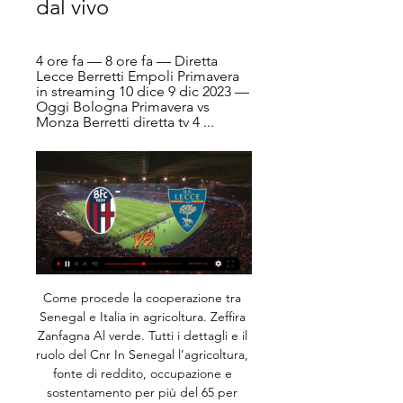
dal vivo
4 ore fa — 8 ore fa — Diretta 
Lecce Berretti Empoli Primavera 
in streaming 10 dice 9 dic 2023 — 
Oggi Bologna Primavera vs 
Monza Berretti diretta tv 4 ...
Come procede la cooperazione tra Senegal e Italia in agricoltura. Zeffira Zanfagna Al verde. Tutti i dettagli e il ruolo del Cnr In Senegal l’agricoltura, fonte di reddito, occupazione e sostentamento per più del 65 per cento della popolazione, rappresenta circa l’8 per cento del prodotto interno lordo.

L’assessore Gianandrea Baroncini risponderà alle interrogazioni di Daniele Perini (Ama Ravenna) su: “Decreto di Genova: un attentato alla salute dei campi e uno schiaffo alla nostra comunità” e di Marco Maiolini ed Emanuele Panizza (Gruppo misto) su “Effetti della centrale biomasse di Russi a Ravenna”.

Vince il Nardò una gara spettacolare, giocata a gran ritmo dal primo al 40esimo minuto, da entrambe le formazioni. La chiave dell’incontro la precisione al tiro dalla distanza degli esterni neretini, in particolare Durini che ne mette a referto 23, e Colella che punisce chirugicamente la difesa fasanese con due triple, nei momenti topici della gara.

Bologna v Lecce Pronostici, Risultati in Diretta e Quote Bologna vs Lecce | 11.02.2024 | Calcio ➤ Serie A, Italia | ⚡ Pronostici Scommesse e Migliori quote ⭐ Risultati in diretta ✔️ Statistiche.

Calcio: Bologna Risultati in diretta, Calendario, Risultati Calcio - Italia: Bologna risultati in tempo reale, risultati finali, calendario, classifiche, dettaglio delle partite con marcatori, cartellini gialli e ...

Bologna vs Lecce LIVE 11. 2. 2024 | Calcio Segui Bologna vs Lecce 11. 2. 2024 live - livescore, anteprima, statistiche H2H, ultimi risultati e altre informazioni su Diretta.it.

Articoli : Analisi chimico fisiche sul recipiente in faience dei Civici musei di storia ed arte di Trieste / Alessandra Giumlia-Mair Trieste : Comune di Trieste, Civici musei di storia ed arte, 2002-2003 p. 265-270 : ill. ; 24 cm. 1 - CMSA RL PER. 33 [CMSA44345]

Parma-Sampdoria 2-1 amichevole, 10 agosto ore 20.30. L'ho già detto, la Sampdoria quest'anno divertirà i tifosi neutrali. . Joyrayd. Posted on 10/8/2019, 19:59 Like . Group Doriano MB Posts 20,619 Location Cornigen / Cônâ 100 mt Status Offline.

Lunedi 6 febbraio 2017 ore 21.00 L’amico di Cordoba con Peppe Servillo, Javier Girotto e la Saint Louis Big Band diretta da Gianni Oddi. Il cantante Peppe Servillo e il sassofonista Javier Girotto incontrano la Saint Louis Big Band diretta da Gianni Oddi, in un progetto ispirato al tango, al …

GORGONZOLA – Tutto pronto dallo stadio Comunale di Gorgonzola per Giana Erminio-Samb, gara valida per la 4^ giornata del girone B: I rossoblu propongono ancora il 3-5-2: davanti a Sala Miceli, Zaffagnini e Biondi, A centrocampo da destra Rapisarda, Gelonese Ilari …

Italia-Russia Mondiali Pallavolo, live streaming gratis RaiPlay e diretta tv Rai 2 oggi alle 21. in Volley. Italia-Russia Mondiali Pallavolo, live streaming gratis RaiPlay e diretta tv Rai 2 oggi alle 21. by Romano Capasso 22 Settembre 2018, 18:47. Foto Federazione Italiana Volley – Facebook.

Pronostico e statistiche dell'incontro di calcio Liverpool - Tottenham Hotspur di Inghilterra Premier League del 31/03/2019. Disponibili anche tutti i pronostici della giornata del …

L'ultima di Massimiliano Allegri sulla panchina della Juventus alla fine è arrivata, ed è stata una sconfitta: la squadra bianconera è scesa in campo alle ore 18 da Campione d'Italia per l'ottava volta consecutiva, la 35esima in totale, nella passerella finale di Genova, contro la Sampdoria di Marco Giampaolo, valida per la 38esima e ultima.

Nel 1087, un gruppo di mercanti portò a Bari dalla Turchia le spoglie di San Nicola, e in loro onore venne edificata una basilica. Bari (Stemma) Bari (Gonfalone) Bari (Bandiera) In realtà la translazione del Santo era solo la copertura di un ritrovamento ben più importante, quello del Santo Graal.

Per i clienti Sky, tutte le partite in diretta anche tramite l’app Sky Go, per seguire gli eventi live su smartphone, tablet e PC, anche in viaggio nei Paesi dell’Unione Europea. Domenica alle 12.30 su Sky Sport Serie A e Sky Sport Uno appuntamento con il calcio femminile, per seguire la sfida tra Roma e Sassuolo.

Kubota U17 3 comprare usato o nuovo su baupool.com. I migliori prezzi di commercianti professionali, operatori del settore e privati. Interessanti offerte per pregiate macchine edili anche nella sua regione.

ITF Casinalbo: Francesco Forti si ferma nei quarti.. Il 20enne di Cesenatico, ottava testa di serie, dopo il 64 60 rifilato al debutto a Stefano Baldoni e il sofferto successo al secondo turno sull’argentino Gonzalo Villanueva (75 26 75 il punteggio,.

Leggi su Sky Sport l'articolo Inter Juventus, le meteore del derby d'Italia. Leggi su Sky Sport l'articolo Inter Juventus, le meteore del derby d'Italia. Hanno vestito la maglia nerazzurra o bianconera, ma sono passati senza lasciare il segno.

Diretta Lecce-Bologna ore 12.30: dove vederla in tv 3 dic 2023 — Lecce-Bologna: diretta tv e streaming Giornata d'allenamento alla Continassa per la Juventus in vista del posticipo di Serie A contro l' ...

Con il 5G cambia il paradigma di trasmissione, che diventa centrata sull’utente, con l’evoluzione della tecnologia Mimo e il beamforming. Questo comporta alcuni interrogativi sulla metodologia di misurazione dell’esposizione ai campi elettromagnetici. L’approccio delle Agenzie ambientali dovrà essere rivisto. Sin dalla nascita della.

Bologna Primavera in streaming 25 | Les 24h 25 nov 2023 — Lecce U19 v Bologna U19 Pronostici, Risultati in Diretta e Lecce U19 vs Bologna Lecce Primavera-Bologna Primavera in diretta gratis 25.11.20 ...

Bologna vs Lecce Calcio diretta online 11/02/2024 14:00 7 ore fa — Guarda la trasmissione in diretta online della partita Bologna vs Lecce Calcio 11 febbraio 2024 14:00 gratis su Scores24.live!

Risultati.it offre risultati parziali e finali European Championships U18 Women 2017, classifiche European Championships U18 Women 2017 e dettagli sulle partite. Oltre a risultati European Championships U18 Women 2017 su Risultati.it puoi seguire più di 200 competizioni di volley da diversi paesi del mondo.

Con un comunicato sul proprio sito ufficiale il Gubbio ha reso noto di aver affidato la guida tecnica della squadra a Vincenzo Torrente, noto ai tifosi biancorossi per aver guidato il Vicenza nella stagione 2016/17 subentrando a Pierpaolo Bisoli senza purtroppo riuscire ad evitare la retrocessione in serie C

Tutte le news della Federazione Italiana Giuoco Handball Federazione Italiana Giuoco Handball - Finali Nazionali U18 | LIVE TICKER Questo sito web utilizza i cookies per offrire una migliore esperienza di navigazione, gestire l'autenticazione e altre funzioni.

1ª giornata (01/09/2002) 18ª giornata (05/01/2003) Acireale - Catanzaro Brindisi - Palmese Foggia - Latina Catanzaro - Acireale Frosinone - Ragusa Fidelis Andria - Igea Virtus B. Gladiator - Lodigiani Gela - Tivoli Igea Virtus B. - Fidelis.

Riccardo Trevisani, telecronista e opinionista di Sky Sport, a Calciomercato – L’Originale ha commentato la presa di posizione dell’Inter sulla vicenda Mauro Icardi: “Sono molto sorpreso, mi piace che l’Inter ha una linea e la porta avanti con il nuovo allenatore”.

Kups Vitebsk in diretta: scopri i risultati della partita Kups Vitebsk live e segui i tabellini in diretta Kups Vitebsk grazie al nostro livescore. Partita di Europa League giocata il 11/07/19 16:00

"Sono stata plagiata...sono vittima di Eliana Michelazzo e Pamela Perricciolo...ho trovato pace in chiesa...non ho debiti di gioco...questa è solo una calunnia!" Puntata intera.. Esclusivo: Pamela Prati e la confessione definitiva - 1a parte. Esclusivo: Pamela Prati e la confessione definitiva - 2a parte.

L’Italia vince ancora nei Mondiali femminili under 18 di volley in corso in Argentina. Le azzurrine superano la Polonia nel loro secondo match del Pool C al tie-break (22-25, 25-16, 25-20, 23-25, 15-12) e salgono a quota 5 punti, consolidando la seconda posizione proprio alle spalle delle polacche lontane due lunghezze ma con una partita in più.

Il vichingo venuto dal sud. Lando Buzzanca ha spesso dato vita sullo schermo alla figura del classico stereotipo del maschio latino; questa è stata la sua fortuna ma anche, se vogliamo, il suo limite.

Lecce-Bologna 1-1: Piccoli risponde al 100 3 dic 2023 — Inter-Juventus diretta Streaming gratis Calcio · Gasperini: Contro la Lazio partita equilibrata · [DIRETTA] Inter-Juve in Diretta Streaming ...

Ecco quanto evidenziato da “Napoli Magazine”: “Sono a Genova al momento perchè il campionato russo è fermo. Quando riprenderà il campionato non so se sarò ancora in Russia, leggo tante cose sui giornali ma adesso penso a fare bene allo Zenit, poi in futuro se… Notizie 8 gennaio 2014 comment. 0 comments Lascia un commento

Bologna Lecce diretta tv Lecce-Bologna: do | Group 3 ore fa — (TV##) Streaming: Bologna Lecce diretta tv Lecce-Bologna: dove vederla Tv e Diretta Streaming, Sky o 11/02/2024 23 ott 2022 — La sfida del ...

Al “Salveti” domenica scorsa ha fatto festa il Vastogirardi che ha sorpreso e superato il Cassino per 3-2, conquistando l’accesso al secondo turno di Coppa Italia. La prova sciorinata dagli azzurri è stata discreta e tanti sono i passi in avanti da compiere, con riferimenti ben specifici alla

Percorso Milano - Arezzo Calcola rapidamente il tuo itinerario da Milano fino a Arezzo con ViaMichelin. Per l’itinerario Milano - Arezzo scegli tra le diverse opzioni Michelin: itinerario consigliato da Michelin, itinerario più corto, il più rapido o il più economico.

Sardegna Digital Library La Sardegna Digital Library offre alla comunità locale, nazionale ed internazionale uno strumento capace di valorizzare il patrimonio culturale della Sardegna: film, letteratura, musica, arti visive, archivi sonori proposti con l'impiego di avanzate tecnologie informatiche.

Calcio: Lecce Risultati in diretta, Calendario, Risultati Bologna. 1. 1. 03.12.2023. N. Mostra più incontri. Programma. ITALIA: Serie A. Bologna. Lecce Scaricala gratis! App Store · Versione Lite · Gioca ...

Ci parla di un periodo 