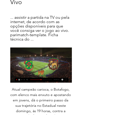
Vivo
... assistir a partida na TV ou pela 
internet, de acordo com as 
opções disponíveis para que 
você consiga ver o jogo ao vivo. 
parimatch-template. Ficha 
técnica do ...
Atual campeão carioca, o Botafogo, com elenco mais enxuto e apostando em jovens, dá o primeiro passo da sua trajetória no Estadual neste domingo, às 19 horas, contra a Cabofriense, fora de.

Você pode comparar as duas equipes no site: https://www.fctables.com/h2h/chateauroux/paris-fc/. Antes do jogo, o Chateauroux ocupa o 9 lugar na tabela, por sua vez o Paris FC está na 6 posição. Antes do jogo, o Chateauroux ocupa o 9 lugar na tabela, por sua vez o Paris FC está na 6 posição.

FC Paços de Ferreira Marítimo ao vivo | Segunda Liga Acompanha ao vivo o FC Paços de Ferreira Marítimo, 11 fevereiro 2024. Livescores, jogadores titulares e estatísticas em direto.

5ª rodada - Internacional x Atlético, sábado (22/08), às 19h: Premiere e TNT* 6ª rodada - Atlético x Athlético (jogo adiado pela data da final do Mineiro)

Assistir Paços de Ferreira x CD Mafra Ao Vivo - 28/01/2024 ... assistir a partida na TV ou pela internet, de acordo com as opções disponíveis para que você consiga ver o jogo ao vivo. parimatch-template. Ficha técnica do ...

Arquivo da tag: Corinthians X Bragantino – Transmissão AO VIVO 05/02/2012 Corinthians X Bragantino – Transmissão AO VIVO 05/02/2012, Justin TV, PFC, SporTV, Band Sport, Esporte Interativo. Publicado em 5 de fevereiro de 2012 por Deus é Fiel! Resposta. ESCOLHA UM CANAL ESPN SPORTV

Onde dá o Futebol. Jogos de Futebol na TV e Guia Televisão Paços Ferreira, Marítimo, SPORT TV+. 14:00, West Ham, Arsenal, ELEVEN SPORTS 1. 14:30, Estugarda, Mainz, ELEVEN SPORTS 3. 15:00, Benfica FM, Valadares Gaia FM ...

Futebol: jogos FC Paços Ferreira ao vivo, tabela, resultados Futebol - Portugal: placar ao vivo Ferreira, resultados finais, tabelas, resumos de jogo com artilheiros, cartões amarelos e vermelhos, comparação de odds e ...

Pizzaria Fratelli, Vila Nova de Famalicão: Veja 162 dicas e avaliações imparciais de Pizzaria Fratelli, com classificação Nº 4,5 de 5 no Tripadvisor e classificado como Nº 7 de 162 restaurantes em Vila Nova de Famalicão.

Assistir Itabaiana x Confiança ao vivo 11/03/2020, as duas seleções se enfrentam na noite desta quarta-feira dia 11 de março de 2020, em jogo do Campeonato Sergipano, a partida terá inicio ás 20:15 horário de Brasília. Aqui no blog/site megaplacar.com, traremos sempre o resultado ao vivo dos principais jogos do Brasil e no Mundo. Lembrando […]

(FUTEBOL@@) Pacos Ferreira e Chaves ao vivo na tv 08 08/01/2023 — Paços Ferreira - Chaves, Marítimo - Sporting CP, Boavista - Gil ]<<<<] Pacos Ferreira e Chaves ao vivo assistir tv Data e hora: 8 de ...

Operário 2 x 1 Cianorte. Nacional 1 x 2 Rio Branco.. Empresa tem direito a pelo menos R$ 894 milhões pela renovação antecipada de contratos de transmissão. O governo federal pagou a primeira “prestação”,. operário ferroviário - jmnews.com.br veiculou; HORAS EXTRAS - PREFEITURA.

COMPESA investe R$ 12 milhões em ações emergenciais para levar mais água para a população Serão beneficiadas as localidades desabastecidas dos municípios de Belo Jardim, Caruaru, Toritama, Santa Cruz do Capibaribe, Garanhuns, Paudalho, Carpina, Vitória de Santo Antão, Belo, Gravatá, Salgueiro, Serra Talhada, Afogados da Ingazeira e Ouricuri, entre outros.

Assistir Paços de Ferreira x Academico Viseu Ao Vivo 06/11/2023 — Abaixo você poderá conferir todas as principais informações deste jogo, além de saber como assistir a partida na TV Marítimo logo. Marítimo. 1.

Em causa, a transmissão do último jogo dos encarnados, na noite de segunda-feira, com o Gil Vicente. «Tivemos uma transmissão à BTV. Uma transmissão que sonega informação aos telespectadores. Houve um penálti cometido por Samaris. O árbitro pode não ter percebido, mas o VAR tem acesso a todas as imagens, mas só quando quer.

Antevisão: Rio Ave FC vs Gil Vicente (Allianz Cup) O último jogo de 2019, para o Rio Ave FC, disputa-se em casa e traz condimento adicional de expectativa já que, em caso de vitória, a equipa de Carlos Carvalhal pode garantir o acesso, pela primeira vez no actual formato, à Final Four da Allianz Cup.

Gil Vicente e Portimonense empataram (1-1), este sábado, em jogo da oitava jornada da Liga entre duas equipas que procuravam distanciar-se dos lugares de despromoção.

O Botafogo Reptiles tentou, endureceu a partida, aproveitou alguns erros do Sada Cruzeiro… mas ainda assim, a vitória ficou com os favoritos ao título da Conferência Sudeste na partida disputada no Sesc Venda Nova em Belo Horizonte: 33 a 06 Sada Cruzeiro. O jogo Os cariocas começaram no ataque, mas a forte defesa do celeste […]

Operário-PR acerta o retorno do meia Marcelo e a contratação do volante Mazinho para a. Sergipe, ASA e CSA.. o volante foi campeão da Série D do Brasileiro com o Ferroviário-CE.

Onde dá a Bola? - OndeBola - Data/Canal TV jogos futebol Consulte a data e o canal de TV que transmite o jogo de futebol em directo. Mostra Programação dos jogos na Televisão. Artigos de opinião sobre futebol em ...

O Bahia permanece na primeira posição isolada do Grupo 3 do Campeonato Baiano, com 11 pontos conquistados. O Jacuipense é o quarto da Chave 2 do Estadual, com apenas quatro unidades. No próximo domingo, o Bahia irá enfrentar o Vitória da Conquista, no estádio Lomanto Júnior, enquanto que o Jacuipense recebe o Serrano em Pituaçu, no.

O que vai dar hoje na TV? Está aqui a lista do que pode ver Vídeo. Versão Desktop. Rede ZeroZero. ceroacero.es · ogol.com.br · zerozero.pt Paços de Ferreira. Marítimo. 11/02 - 14:00 · 1.97. 3.15. 3.70. Itália. SA. J24.

Assistir Chapecoense x Tubarão Ao Vivo 20/03/19, Chapecoense e Tubarão Online, Assistir Chapecoense x Tubarão Ao Vivo Online, Watch Chapecoense x Tubarão Live Stream, Assistir Chapecoense x Tubarão, Campeonato Catarinense – Estadual Online Grátis.

GARMIN VIVOMOVE HR SPORT HYBRID SMARTWATCH - BLACK/PRETO - TAMANHO LARGE MANUAL EM PORTUGUÊS: http. Fique conectado com os recursos inteligentes, como controles de música e notificações inteligentes para chamadas recebidas, mensagens de …

INDEPENDENTE DE TUCURUÍ. A próxima partida do Leão no Campeonato Paraense é no sábado (16), às 16h, no Mangueirão. No primeiro jogo em Tucuruí o Remo goleou o Galo Elétrico por 4 a 0, mas Jansen não acredita em jogo fácil por jogar em Belém. “Temos a consciência que o placar lá foi de 4 a 0 e que isso vai se repetir.

A Série B do Campeonato Equatoriano de Futebol de 2019, também conhecida oficialmente como LigaPro Banco Pichincha Pymes Serie B 2019 por conta do patrocínio), [1] foi a 42.ª temporada da segunda divisão do futebol equatoriano.A liga foi organizada pela Liga Profissional de Futebol do Equador (em espanhol: Liga Profesional de Fútbol del Ecuador, LigaPro), entidade esportiva …

“Apesar de termos os dois métodos de ensino, muitas pessoas ainda preferem realizar um salto duplo, em que o passageiro salta conectado ao instrutor, que toma todas as decisões”, afirma ele.

O Brusque ao vivo; Anuncie; Contato; Ver todas as câmeras; Câmeras ao vivo. Câmeras com transmissão ao vivo da cidade de Brusque/SC, acompanhe: Fatal error: Uncaught ADODB_Exception: pdo error: [1055: Expression #1 of SELECT list is not in GROUP BY clause and contains nonaggregated column 'bqaovivo_bqaovivo.p.id_publicidade' which is not functionally dependent on columns in GROUP BY …

Hoje é dia de assistir Água Santa x Corinthians ao vivo e com imagens pelo Campeonato Paulista.. À partir das 15h (horário de Brasília), o Timão encara a equipe de Diadema-SP, na Arena Inamar. O torcedor corinthiano assiste a partida ao vivo, com imagens em HD, através da plataforma de streaming Timão Web TV.. Timão Web TV → Assista Todos os Jogos do Corinthians Ao Vivo pela Internet

O Sada Cruzeiro deAtlético Alagoinhas Boa Vista Caxias Confiança Duque de Caxias Guarani Guaratinguetá ICASA Itabuna Ituano Juventus-SP Macaé Madureira Mirassol Noroeste de Bauru Paulista de Jundiaí Paysandu Remo Sampaio Corrêia Santa Cruz Sergipe Vitória da Conquista Demais Clubes: América Carioca América Paulista Americano Anapolina Bangu Botafogo de.

Ouça ao vivo e grátis o jogo Chapecoense x Avaí, Brasil - Catarinense, 08/07/2020 às 20:30. Lista com rádios online que trasmitem Chapecoense x Avaí

Football mania - Partida: Brazil Sergipano 2020 Rodada: 6 19/04/2020, Frei Paulistano - Sergipe, Estádio Municipal Frei Paulo (Frei Paulo, Sergipe)

FC Paços de Ferreira - Defende o Amarelo Nós somos o FC Paços de Ferreira. O dia 5 de Abril de 1950 marcou o despertar oficial do F. C. Paços de Ferreira cs marítimo. 4º Lugar. Comprar Bilhetes. 7 de ...

Mbombela United Más información: sáb: 11/04/20: 1RD: Mbombela United APLZ. Uthongathi Más información: sáb: 18/04/20: 1RD: Real Kings APLZ. Mbombela United Más información: dom: 26/04/20: 1RD: Mbombela United APLZ. Royal Eagles Más información: dom

NO SERRA DOURADA. Goiás vence Vasco de virada e fica na frente nas quartas da Copa do Brasil: 2 a 1 Time esmeraldino sai em vantagem no mata-mata, que será finalizado no mês que vem

É a estrada florida do Operário Ferroviário Salve o meu campeão Operário sempre no meu coração Salve o meu campeão Operário sempre no meu coração Com ‘Fúria Jovem’ nossa equipe sempre brilha Pela vitória, se esforça por inteiro O Operário tem mostrado o seu talento No Paraná ou n’outro estádio brasileiro

SERVIÇO: CRUZEIRO X CALDENSE. 19 de março de 2019. Jogos. 20 de Março – 21h30. Campeonato Mineiro – 11ª Rodada. Previsão de Público, segundo ata da FMF: 20 mil torcedores. Abertura da Esplanada: 18h30. Abertura do Estacionamento: 18h30. Para garantir a vaga antecipadamente, até 24h antes da partida, clique aqui.

Chapecoense x Avaí Ao Vivo 08/07/2020 – Campeonato Catarinense 8 de julho de 2020. Assista ao seu time do coração, futebol online é com a gente, veja onde assistir futebol ao vivo…

O confronto entre Assu x Globo vai ocorrer nesta quinta-feira (12) e você confere mais informações aqui. A disputa é válida pela 5ª rodada do Campeonato Potiguar de 2020. O jogo está marcado para começar às 20h00 (horário de Brasília) e o duelo entre as equipes ac