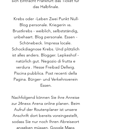
sich Eintracht Frankfurt das Ticket für 
das Halbfinale.

Krebs oder -Leben Zwei Punkt Null-
Blog personale. Kriegerin vs. 
Brustkrebs - weiblich, selbstständig, 
unbehaart. Blog personale. Essen - 
Schönebeck. Impresa locale. 
Schockdiagnose Krebs. Und plötzlich 
ist alles anders. Blogger. Lepkeshof - 
natürlich gut. Negozio di frutta e 
verdura . Hesse Freibad Dellwig. 
Piscina pubblica. Post recenti della 
Pagina. Bürger- und Verkehrsverein 
Essen.

Nachfolgend können Sie ihre Anreise 
zur 24nexx Arena online planen. Beim 
Aufruf der Routenplaner ist unsere 
Anschrift dort bereits voreingestellt, 
sodass Sie nur noch Ihren Abreiseort 
angeben müssen. Google Maps 