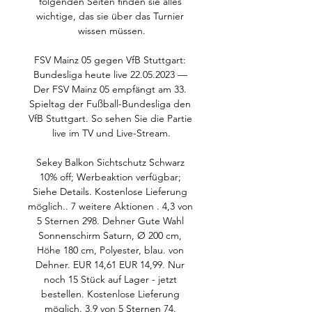
folgenden Seiten finden sie alles 
wichtige, das sie über das Turnier 
wissen müssen.

FSV Mainz 05 gegen VfB Stuttgart: 
Bundesliga heute live 22.05.2023 — 
Der FSV Mainz 05 empfängt am 33. 
Spieltag der Fußball-Bundesliga den 
VfB Stuttgart. So sehen Sie die Partie 
live im TV und Live-Stream.

Sekey Balkon Sichtschutz Schwarz 
10% off; Werbeaktion verfügbar; 
Siehe Details. Kostenlose Lieferung 
möglich.. 7 weitere Aktionen . 4,3 von 
5 Sternen 298. Dehner Gute Wahl 
Sonnenschirm Saturn, Ø 200 cm, 
Höhe 180 cm, Polyester, blau. von 
Dehner. EUR 14,61 EUR 14,99. Nur 
noch 15 Stück auf Lager - jetzt 
bestellen. Kostenlose Lieferung 
möglich. 3,9 von 5 Sternen 74. 