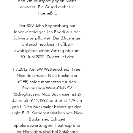
den VfB Stuttgart gegen Mainz 
erwartet. Ein Grund mehr für 
Hoeneß ...

Der SSV Jahn Regensburg hat 
Innenverteidiger Jan Elvedi aus der 
Schweiz verpflichtet. Der 23-Jährige 
unterschrieb beim Fußball-
Zweitligisten einen Vertrag bis zum 
30. Juni 2022. Zuletzt lief der.

1.7.2012 Von SW Wattenscheid. Free. 
Nico Buckmaier. Nico Buckmaier 
(GER) spielt momentan für den 
Regionalliga West-Club SV 
Rödinghausen. Nico Buckmaier ist 27 
Jahre alt (9.11.1992) und er ist 179 cm 
groß. Nico Buckmaier bevorzugt den 
right Fuß. Karrierestatistiken von Nico 
Buckmaier, Echtzeit 
Spielerbewertungen, Heatmap und 
Tor-Highlights sind bei SofaScore 