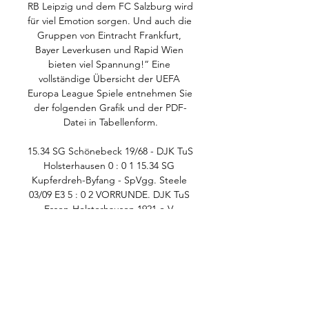
RB Leipzig und dem FC Salzburg wird 
für viel Emotion sorgen. Und auch die 
Gruppen von Eintracht Frankfurt, 
Bayer Leverkusen und Rapid Wien 
bieten viel Spannung!“ Eine 
vollständige Übersicht der UEFA 
Europa League Spiele entnehmen Sie 
der folgenden Grafik und der PDF-
Datei in Tabellenform.

15.34 SG Schönebeck 19/68 - DJK TuS 
Holsterhausen 0 : 0 1 15.34 SG 
Kupferdreh-Byfang - SpVgg. Steele 
03/09 E3 5 : 0 2 VORRUNDE. DJK TuS 
Essen-Holsterhausen 1921 e.V. 
Fußballjugendabteilung E1 -Jugend - 
Turnier (U11) Sportplatz Pelmanstraße 
- 11. Juni 2016. Title: TTT 2016 - E1-
Jgd.-Turnier _8_ 14 Min. V.2neu - 
Ergebnisse Author: Langenbach 
Created Date: 6/11/2016 9:13:39 PM 