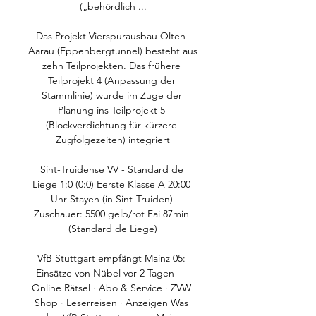
(„behördlich ...

Das Projekt Vierspurausbau Olten–
Aarau (Eppenbergtunnel) besteht aus 
zehn Teilprojekten. Das frühere 
Teilprojekt 4 (Anpassung der 
Stammlinie) wurde im Zuge der 
Planung ins Teilprojekt 5 
(Blockverdichtung für kürzere 
Zugfolgezeiten) integriert

Sint-Truidense VV - Standard de 
Liege 1:0 (0:0) Eerste Klasse A 20:00 
Uhr Stayen (in Sint-Truiden) 
Zuschauer: 5500 gelb/rot Fai 87min 
(Standard de Liege)

VfB Stuttgart empfängt Mainz 05: 
Einsätze von Nübel vor 2 Tagen — 
Online Rätsel · Abo & Service · ZVW 
Shop · Leserreisen · Anzeigen Was 