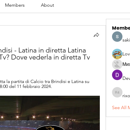
Members
About
Membe
sak
disi - Latina in diretta Latina 
Lov
v? Dove vederla in diretta Tv 
Ми
Dev
a la partita di Calcio tra Brindisi e Latina su 
 18:00 del 11 febbraio 2024.
rix
rixoca 4
See All 