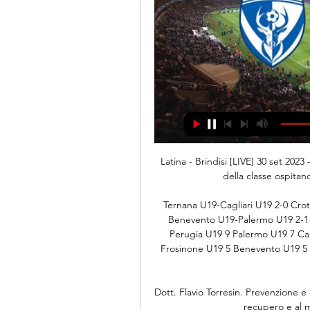
Latina - Brindisi [LIVE] 30 set 2023 — Sesta giornata di campionato: i nerazzurri da primi della classe ospitano i pugliesi per difendere l'imbattibilità.

Ternana U19-Cagliari U19 2-0 Crotone U19-Foggia U19 1-1 Bari U19-Frosinone U19 2-2 Benevento U19-Palermo U19 2-1 Ascoli U19-Avellino U19 3-2. La classifica Gruppo B: Perugia U19 9 Palermo U19 7 Cagliari U19 6 Bari U19 6 Foggia U19 6 Crotone U19 5 Frosinone U19 5 Benevento U19 5 Ascoli U19 4 Salernitana U19 3 Pescara U19 3 Ternana U19 3 Avellino.

Dott. Flavio Torresin. Prevenzione e cura di malattie, attraverso terapie naturali finalizzate al recupero e al mantenimento dello stato di salute.

Un Campodarsego sontuoso espugna con uno splendido 4-2 il terreno della corazzata Cjarlins Muzane, e prosegue nel suo momento estremamente positivo issandosi ora al secondo posto, ad un solo punto dalla capolista Cartigliano. Una gara che sin dalle prime battute dimostra che la squadra di Andreucci, pur priva dello squalificato D’Appolonia.

Ternana-Picerno, segui la diretta del match tra rossoverdi e lucani. Dopo una settimana piuttosto significativa tra le parole di Paolo Tagliavento ed il prolungamento del contratto a Fabio Gallo le Fere scendono in campo per riscattare le ultime prestazioni

Abbruzzese Adele (Oboe), Abbruzzese Santo (Sax Contralto), Adimari Vincenzo (Tromba), Aiello Antonio (Clarinetto) Algieri Anna (Sax Tenore), Algieri Francesco (Clarinetto/Cl.

Hellas Verona: l’utilità di Stepinski in avanti - Calcio News 24 (Thu, 31 Oct 2019) Hellas Verona: l’utilità di Stepinski in avanti Calcio News 24 >> leggi di più Parma-Verona 0-1, gol e highlights: decide Lazovic, Gervinho fermato dalla traversa - Sky Sport (Wed, 30 Oct 2019) Parma-Verona 0-1, gol e highlights: decide Lazovic, Gervinho.

Si è conclusa la seconda giornata del campionato di Serie A1 maschile a squadre di tennis. Sono quattro i gironi che definiranno altrettante squadre che si giocheranno il titolo nei playoff. Sei le giornate che compongono la fase a gironi, che proseguirà fino a domenica 15 novembre. Dopo la fase

5 luoghi infestati in Toscana dove non vorreste mai passare la notte. Halloween è alle porte: tra castelli misteriosi e città fantasma, vi presentiamo i luoghi più inquietanti della Toscana

Fin da bambini è dato loro di avere ben chiara la propria identità; possono coltivare una positiva stima di sè (sentendosi belli, buoni e bravi secondo la mia personale teoria delle 3 "B" - cfr. questo blog -), sentendosi pienamente parte della loro comunità (villaggio, tribù, nazione) in un clima di reciprocità, comunicazione e comunione.

Tutto su Latina-Brindisi: dove vederla, link della diretta e Tutto su Latina-Brindisi: dove vederla, link della diretta e aggiornamenti continui https://bitly.ws/TNrG.

Nella stagione 2003-2004 ottennero il subcampenato di apertura, la finale la disputarono contro Cartagena, la prima partita la pareggiarono per 2 gol a 2 nell'estadio Allen Rigioni Suárez, ed in casa dei "pamperos" caddero 2 a 1, in quell'opportunità la stampa sportiva nominò il Municipal Grecia come squadra rivelazione della stagione.

Brindisi vs Latina chat Dove guardare Brindisi vs Latina online?AiScore provides Brindisi vs Latina(2024/02/11) live punteggio,h2h,predizione,l'incontro stat.,formazioni.

Guarda Cagliari Calcio si opponga a Bologna FC in Serie A live con la nostra selezione gratuita di canali e stream di 0. La nostra grande selezione vi sorprenderà.

Latina vs Brindisi risultati, statistiche H2H | Calcio Segui Latina vs Brindisi risultati, statistiche h2h, ultimi risultati, news e altre informazioni su Diretta.

Trova le ultime quote su FC Juniors OÖ - WSG Wattens Calcio con SmartBets. Raggiungi SmartBets e personalizza il tuo account per ottenere il massimo.

Brindisi - Latina - Serie C Girone C 2023 - 2024 - Live 11/02/2024 14:00Stadio: Franco FanuzziArbitro: Alberto Ruben Arena [ Torre del ...

Chievo – Milan 2015, info diretta stream