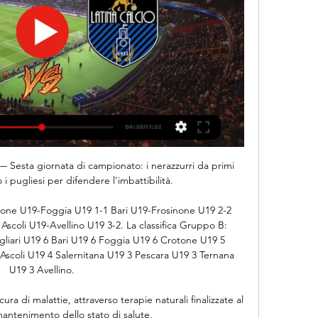
ing partita 28 febbraio: meteo e formazioni – Si inizia dal Bentegodi; torna la Serie A con l’anticipo Chievo – Milan di giorno 28 febbraio 2015, alle 20:45, che dunque aprirà la prossima giornata di Serie A. Il match si giocherà quindi di sabato

È Sky a trasmettere in esclusiva da oggi al 7 luglio il campionato Europeo femminile di pallacanestro in programma dal 27 giugno al 7 luglio in Serbia e Lettonia. Protagonista l’Italia guidata dal coach Marco Crespi con la stella Cecilia Zandalasini, le azzurre sono inserite nel Gruppo C con

Se hai deciso di passare le tue vacanze in Sardegna su lastminute.com trovi le migliori offerte di viaggio in Sardegna. lastminute.com ti offre anche l'opportunita di risparmiare prenotando un Volo+Hotel in Sardegna. Cosa aspetti a prenotare le tue vacanze in Sardegna, prima prenoti e più risparmi!

Maurizio Ciaramelletti RIETI VIA G. DE JULIIS 13 ROMA e provincia Centro Odontoiatrico Guidonia snc GUIDONIA VIALE ROMA 120 Studio Odontoiatrico Dr. Gian Luca Carlesi MONTE PORZIO CATONE VIA IV NOVEMBRE 30 Studio Dentistico Dr. Gianni Lulli PALESTRINA VIA DELLA COLOMBELLA, 2 Icon Surgical Center s.r.l. ROMA VIA NIZZA 142 Studio Odontoiatrico Dr.

Il punteggio in tempo reale: VVV-Venlo vs FC Utrecht nei giochi Eredivisie. Presentiamo il risultato in tempo reale, le formazioni in pre-partita e la tabella sempre attuale

Il numero uno delle ‘quali’, Samuele Ramazzoti, rispetta i favori del pronostico contro il giocatore di casa, Alessandro Demichelis, prevalendo 6-0, 6-1, e proprio Ramazzotti se la vedrà con Alessandro Dragoni, a segno contro Gabriele Moghini. L’albese Stefano Battaglino, numero 2 del seeding, passa agevolmente su Andrea Cardella.

Italia Russia in diretta: scopri i risultati della partita Italia Russia live e segui i tabellini in diretta Italia Russia grazie al nostro livescore. Partita di Eurobasket Femminile giocata il 02/07/19 18:30

Verso Milan-Hellas Verona, Borini provato in difesa. Ultimi dubbi da sciogliere per Gattuso in vista di Milan-Hellas Verona con un occhio alla Finale di Coppa Italia contro la Juventus. Prima Milan-Hellas Verona…

Live Brindisi - Latina - Serie C girone C - Eurosport Seguite Serie C girone C in diretta la partita di Calcio tra Brindisi e Latina su Eurosport. La partita inizia alle 18:00 del 11 febbraio 2024.

Global Assistance S.p.A è una Compagnia di Assicurazioni e Riassicurazioni operante nei principali Rami Danni. Costituita nel 1990 con specializzazione nel ramo Assistenza, in particolare quella dedicata ai viaggi, nel corso del tempo ha ottenuto dall'Isvap le necessarie autorizzazioni per estendere la propria operatività a tutti i principali.

Brutto ko casalingo per la Lazio. Gli uomini di Delio Rossi si fanno battere per 3-0 dal Chievo Verona. I veneti, sempre ordinati nel gestire la gara, vanno in gol al 27' del primo tempo grazie a Bogdani che insacca su cross preciso di Frey.

Se stai progettando la tua vacanza in Sardegna e cerchi voli a prezzi vantaggiosi controlla subito le offerte che Air Italy riserva ogni giorno ai suoi clienti. Grazie alle tariffe scontate puoi prenotare in tutta libertà il volo per la Sardegna e partire quando vuoi tu, godendoti un viaggio in totale comfort.

Giuseppe Tresca (Sciacca, 1710 – Palermo, 1795) è stato un pittore italiano, fu un esponente minore del XVIII secolo in Sicilia. La sua formazione artistica ebbe inizio ad opera del padre calogero, modesto pittore e proseguì a Roma alla scuola del Sebastiano Conca.

Latina-Brindisi, streaming gratis e diretta tv Sky o DAZN 26 set 2023 — Ecco dove vedere Latina-Brindisi in streaming gratis e in diretta tv in chiaro, Serie C sesta giornata: Sky, DAZN, Eleven Sports?

Sassuolo 48 Livorno 46 Hellas Verona 40 Modena 32 Padova ed Empoli 30 Varese, Juve Stabia e Cittadella 29 Brescia 28 Ascoli 27 Spezia 25 Bari 23 Reggina, Crotone e Ternana 22 Cesena 21 Novara, Vicenza e Virtus Lanciano 19 Pro Vercelli 15 Grosseto 11.

Come vedere le partite di calcio streaming gratis (senza Rojadirecta) e diretta tv di lunedì 13 Novembre 2017. Occhi puntati su Italia-Svezia a San Siro, con la formazione di Ventura che deve rimontare l’1-0 subito all’andata se vuole andare ai Mondiali di calcio.

Il Gazélec Football Club Ajaccio, meglio noto come Gazélec Ajaccio, è una società calcistica còrsa con sede nella città di Ajaccio. Milita nello Championnat National , terza …

La paradossale gara del Benelli si conclude con un pareggio all’ultimo secondo grazie alla punizione dell’esordiente Esposito. Risultato stretto per il miglior Ravenna della stagione che ha messo alle corde per 90 minuti la Triestina, ma che per due sfortunate disattenzioni era andata a riposo sotto di due reti.

Brindisi - Latina - Serie C Girone C 2023 - 2024 - Live Diretta I am Calcio, social magazine sul mondo del calcio. Classifiche, pronostici e risultati in tempo reale.

Arriva in vetta Alessandro Borghese con l'ultima puntata di 4 Ristoranti: in vetta non solo perché è andato alla scoperta dei migliori ristoranti di Alta Quota, ma anche perché è stata una delle migliori puntate proposte sia per la varietà delle proposte, sia - soprattutto - per la qualità dei protagonisti.

Tutti i dati e le informazioni dell’azienda Lido La Rotonda - S.r.l. con sede in Bari provengono dalla banca dati di aziende di iCribis e vengono trattati e forniti da Cribis D&B (P.IVA 01691720468).

Eco Risveglio Omegna, 35enne trovato morto in azienda Eco Risveglio VALSTRONA | 13/05/2017 — Tragica fine per un 35enne originario di Luzzogno, in valle Strona, dove viveva con la moglie e due figlie. L'uomo intorno alle 12 di oggi è stato trovato privo di vita nell'azienda in cui lavorava, la Lattonieri Valstrona di. 7 aspiranti sindaco.

Il Parma non resta a guardare, ed è in dirittura d’arrivo per mettere subito a segno un colpo importante per rinforzare la difesa. Gli emiliani sono ai dettagli della trattativa con la Lazio…

Si sono concluse le sfide della quinta giornata del campionato di Serie A1 maschile a squadre di tennis, penultimo atto della prima 