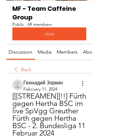
MF - Team Caffeine
Group
Public
·
69 members
Join
Discussion
Media
Members
About
Back
Геннадий Зоркин
February 11, 2024
[[[STREAMEN]]!!] Fürth 
gegen Hertha BSC im 
live SpVgg Greuther 
Fürth gegen Hertha 
BSC - 2. Bundesliga 11 
Februar 2024