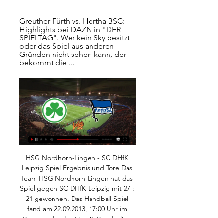
Greuther Fürth vs. Hertha BSC: 
Highlights bei DAZN in "DER 
SPIELTAG". Wer kein Sky besitzt 
oder das Spiel aus anderen 
Gründen nicht sehen kann, der 
bekommt die ...
HSG Nordhorn-Lingen - SC DHfK Leipzig Spiel Ergebnis und Tore Das Team HSG Nordhorn-Lingen hat das Spiel gegen SC DHfK Leipzig mit 27 : 21 gewonnen. Das Handball Spiel fand am 22.09.2013, 17:00 Uhr im Rahmen der der Liga 2. Bundesliga statt. Es war Teil der Spiele und Paarungen vom 4. Spieltag der 2. Bundesliga Saison.

EHC Liwest Black Wings Linz Die Spieler der Black Wings Linz versammeln sich vor dem Auswärtsspiel gegen den EC VSV um Tormann Pavel Nešťák (Saison 2005/06). In dieser Form existiert der Verein seit der Saison 2005/06, nachdem der seit 1992 bestehende EHC Black Wings Linz in Konkurs gehen musste.

Cazaux, Arthur vs Nagy, Peter 2019-10-23 08:30 Live Stream, Tipps, Quoten und H2H Statistiken. Klick hier für alle unsere kostenlosen Wett-Tipps und Vorhersagen.

Bei PANTHER REISEN werden Sie kompetent und umfassend beraten. Die Urlaubsexperten stellen für Sie Ihre Traumreise zusammen. Ob individuell oder pauschal, ob als Frühbucher oder spontan, ob lang oder kurz – bei uns im Reisebüro in Augsburg ist Ihr Urlaub in den besten Händen. Wir sind vor, während und nach Ihrer Reise für Sie da!

Hertha BSC gegen Gr. Fürth Live-Ticker Liveticker und Ergebnisse. 5. Spieltag - 17.09.2021, Fußball Bundesliga : Hertha BSC gegen Gr. Fürth Live-Ticker. Zu allen Live-Events. Sportarten. Fußball.

Die Begegnung wurde durch Beschluss der Spielleitung für den Teilnehmer Morty Smith (FC Augsburg) gewertet, da der Gegner, Benni Weber (Schalke 04), nicht angetreten war.

FK Senja vs Fram Larvik 2019-10-13 11:00 Live Stream, Tipps, Quoten und H2H Statistiken. Klick hier für alle unsere kostenlosen Wett-Tipps und Vorhersagen.

Ihr TELIS-Berater stellt Ihnen Ihr Finanzgutachten vor und beantwortet Ihnen alle finanziellen Fragen. Er zeigt Ihnen beispielsweise auf, wie Sie Ihre laufenden Haushaltskosten senken, wie und wann Sie sich ein Eigenheim leisten, oder wie Sie den Start Ihrer Kinder in das eigene Leben organisieren können.

Greuther Fürth - Hertha BSC » Wett-Tipps, Live Ticker, Greuther Fürth - Hertha BSC ❱ 11.02.2024 ❱ Fussball ❱ 2. Bundesliga, Deutschland ❱ ⚡ Live Ticker ⭐ Wettquoten ✔️ Wett-Tipps ✌ Statistiken.

Dresden 2015 Navigation überspringen. DSG Astora Navigation überspringen. Dresdner Ebflorenz Classic . Navigation überspringen. Impressionen . Dresdner Elbflorenz Classic > Impressionen. Dresdner Elbflorenz Classic 2014. Dresdner Elbflorenz Classic 2015. Dresdner Elbflorenz Classic 2016. Dresdner Elbflorenz Classic auf Facebook. Das Archiv und weitere Informationen zu Dresdner Elbflorenz.

Live Kommentar | Gr. Fürth - Hertha BSC | 11.02.2024 Live Kommentar | Gr. Fürth - Hertha BSC | 11.02.2024 – Holen Sie sich die neuesten Nachrichten, Ergebnisse, Spielpläne, Video-Highlights und mehr von Sky ...

SpVgg Greuther Fürth - Hertha BSC im Live-Stream und TV vor 12 Stunden — Die Partie des 20. Spieltags brachte für Hertha BSC mit 1:2 eine Heimniederlage gegen Hamburger SV. Mit Blick auf die Tabelle ist hier nach den ...

Hintere Reihe von links: Remo Merke, Luis Biehl, Paul-Levi Wagner, Justin Rusko, Frank Christoph, Tom Jahnke, Luke Ambach, Ben Krone Mittlere Reihe von links: Markus Zschiesche (Trainer), Maximilian Tesche, Connor Struck, Ivan Glushchenko, Jonas Böhmert, Edgar Kaizer, Jannis Fuchs, Simon Barczewicz, Ronny Ermel (Co-Trainer), Matthias Kunath.

SC Rheindorf Altach gegen Rapid Wien Live-Ticker (und kostenlos Übertragung Video Live-Stream sehen im Internet) startet am 9.11.2019. um 16:00 (UTC Zeitzone) in Cashpoint Arena, Altach, Austria, in Bundesliga, Austria.

Spielschema der Begegnung zwischen VfL Wolfsburg und Fortuna Düsseldorf 3:1 (2:0) 2. Bundesliga, 1994/95, 11. Spieltag am Samstag, 29. Oktober 1994, 14:30 Uhr, VfL.

die 2. Liga - 21. Spieltag: Greuther Fürth - Hertha BSC Mit rbb24 Inforadio sind Sie immer auf Ballhöhe: Live im Radio oder direkt hier im Livestream der Sportschau. Dort können Sie außer der legendären ...

Spelarens profil, matchs spelarstatistik och senaste matcher för tennisspelare: Jaimee Floyd Angele - profil / spelarstatistik Jaimee Floyd Angele - profil / spelarstatistik TennisLive.se » Jaimee Floyd Angele

Fußballreisen Valencia CF. Erlebe Primera Division Fussball inkl. Sitzplätzen nebeneinander zum besten Preis. Stelle deinen Fussballtrip zusammen!. Stell Fußballreisen nach Valencia zusammen und erlebe Fußballspiele live.

Swans Gmunden Kapfenberg Bulls Raiffeisen Wels Hallmann Vienna Oberwart Gunners Arkadia Traiskirchen Klosterneuburg Dukes UBSC Raiffeisen Graz Raiffeisen Furstenfeld Vienna D.C. Timberwolves UBC St Pölten Mattersburg Rocks

SpVgg Greuther Fürth gegen Hertha BSC - 2. Bundesliga 2. Bundesliga live hören SpVgg Greuther Fürth gegen Hertha BSC · Mehr zu Bundesliga live · Alle Audiostreams des 21. Spieltags · Mehr zur 2. Bundesliga.

Wiedergutmachung bei den Kölner Haien. Nach der 0:2-Niederlage gegen Krefeld gewann Uwe Krupps Truppe - wenn auch knapp: Die Haie schlugen die Augsburger Panther mit 2:1. Die Hamburg Freezers bleiben Tabellenführer in der Deutschen Eishockey Liga DEL. Bei den Adler Mannheim setzten sich die Norddeutschen mit 4:2 durch und verteidigten mit nun.

In zwei Tagen gastiert unser Floridsdorfer Athletiksport-Club im Rahmen der vierten Runde der HPYBET 2. Liga beim SK Vorwärts Steyr. Nach den beiden Niederlagen gegen die Oberösterreicher in der Vorsaison will die Handl-Elf am Freitag in Steyr punkten. Am kommenden Freitag bestreitet unser Floridsdorfer Athletiksport-Club sein zweites.

Lewis Holtby Hamburger SV left footed shot from outside the box is saved in the centre of the goal. Eintracht frankfurt gegen hamburg - have faced Karte in Saison C. Zorc erwartet kämpferisches Hannover FSV Mainz 05 Mainz 05 34 9 9 16 Mal sehen, wie lange der Sprit reicht Tor für den HSV, wieder zählt der Treffer aber nicht!

Nur einmal hat Fortuna Düsseldorf in der Bundesliga bei Eintracht Frankfurt gewonnen, das ist fast vierzig Jahre her. Diesmal machte Düsseldorf lange ein gutes Spiel und verlor doch noch.

(DEL/Nürnberg) (Oliver Winkler) Die Thomas Sabo Ice Tigers luden die Straubing Tigers, sowie 6100 Zuschauer zum Family Day. Bevor mehr als fünftausend Kuscheltiere ihren Weg durch die Lüfte auf das Eis der Nürnberger Arena suchten, bestritten die beiden Mannschaften ein ausgeglichenes Spiel, welches nach sechzig Minuten verdient keinen.

Highlights (Estland - Deutschland) und Zusammenfassung der anderen Spiele. 28 Länderspiele exklusiv Fußball bleibt bei RTL. #OhneHolland So spottet das Netz über Oranje. Holland nicht.

Der FC Sion will gegen den FCZ den nächsten Schritt zur Titelverteidigung machen Doppelter Kerschakow: Der FCZ folgt Lugano in den Cupfinal Auf Facebook teilen In Messenger teilen Auf Twitter teilen In Whatsapp teilen Via E-Mail teilen

Juan Martín del Potro. Gehe zu: Bereiche dieser Seite. Zugriffshilfe. Facebook. E-Mail-Adresse oder Handynummer: Passwort: Passwort vergessen? Registrieren. Mehr von David Goffin auf Facebook anzeigen. Anmelden. oder. Neues Konto erstellen. Mehr von David Goffin auf Facebook anzeigen. Anmelden. Passwort vergessen? oder. Neues Konto erstellen.

Schwenninger Wild Wings schießen Adler Mannheim ab swr.de - SWR Sport Das Team von Trainer Pavel Gross verlor bei den Schwarzwäldern deutlich mit 1:6 (1:4, 0:2, 0:0) und liegt nun auf Rang vier.

Die Wiener Austria hat einen Fehlstart in die neue Bundesliga-Saison hingelegt. Die Veilchen verloren gegen Aufsteiger Wattens mit 1:3. Blamage für die Wiener Austria! Die Veilchen gingen beim Bundesliga-Aufsteiger WSG Tirol mit 1:3 unter. Die Veilchen blieben über weite Strecken harmlos und

Alles rund um die Frauenfussballmannschaft USVG Großrußbach. Kader, Spiele, Statistiken, Humor, Links zu Frauenfussballmannschaften und andere,...

SpVgg Greuther Fürth - Hertha BSC | Saison 2023/2024 Seine wichtigsten Siege gegen Hertha feierte Fürth 1926 und 1929, als sich das Kleeblatt jeweils im Finale um die Deutsche Meisterschaft durchsetzte und so ...

SHAKHTAR DONETSK - EINTRACHT FRANKFURT Live Stream 14.02.2019 EUROPA LEAGUE SHAKHTAR DONETSK - EINTRACHT FRANKFURT Live Stream Heute im Programm das aufregende Spiel SHAKHTAR DONETSK gegen EINTRACHT FRANKFURT EUROPA LEAGUE. Wollen Sie im Livestream SHAKHTAR DONETSK - EINTRACHT FRANKFURT kostenlos

Der FC Schalke hat seinen dringend benötigten Neuzugang für die linke Abwehrseite gefunden. Am Donnerstag landete Barca-Juwel Juan Miranda in Deutschland, schon am Freitag wird der Spanier den obligatorischen Medizincheck absolvieren und anschließend einen Leihvertrag bei den Königsblauen unterschreiben....

Die Eisbären Berlin und Grizzlys Wolfsburg zeigten in den ersten 20 Minuten eine engagierte Vorstellung, bei der die ganz große Action jedoch zumeist auf der Strecke blieb. Die Partie startete.

Mai 1902 in der Brauerei Ryniker in Aarau gegründet. Mit der Gründung einer Aktiengesellschaft gingen Marken- und Nutzungsrechte sowie die Spiellizenz für den Profibetrieb 2003 an die FC Aarau AG über. Von 1981 bis 2010 spielte der FC Aarau in der obersten Schweizer Liga, der Super League (früher Nationalliga A, heute Raiffeisen Super League).

Unglaublich günstig online buchen in den Jugendherbergen in Rheinland-Pfalz und im Saarland vom 15.11. - 15.03. Familienurlaub - 3 Tage ab 39 € Der Preis gilt für die ganze Familie Hier einfach online buchen: www.DieJugendherbergen.de Klassenfahrten - Vollpension ab 21,60 € Hier einfach online buchen: www.DieJugendherbergen.de

Köln - Ein Punkt fehlt dem FC Bayern München noch, um sicher ins Achtelfinale der Champions League einzuziehen. Gegen das punktgleiche Olympiakos Piräus können die Münchner heute sogar den Gruppensieg schon klar machen. Bayer 04 Leverkusen benötigt hingegen einen Sieg bei BATE Borisov, u…

Mit einem 2:1-Sieg bei der SG Sonnenhof Großaspach springt der Karlsruher SC auf den zweiten Platz in der Tabelle. Insgesamt war es ein hartes Stück Arbeit für die Karlsruher, da die Aspacher auch nach dem 2:0-Rückstand nicht aufgegeben haben und weiterhin nach vorne spielten. Durch d